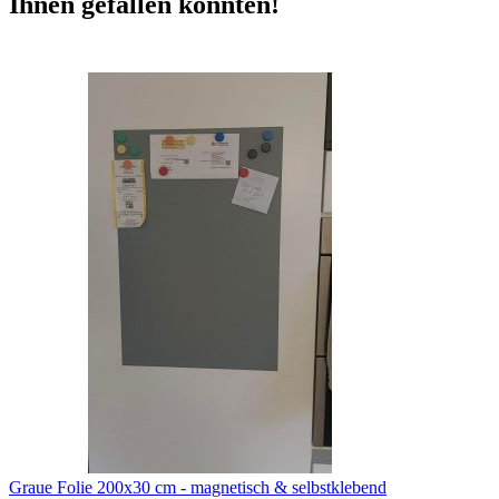
Ihnen gefallen könnten!
Graue Folie 200x30 cm - magnetisch & selbstklebend