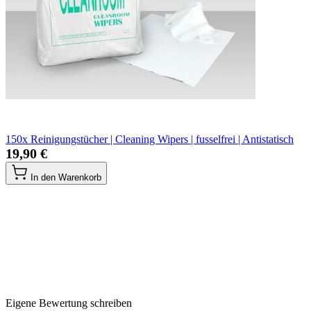
150x Reinigungstücher | Cleaning Wipers | fusselfrei | Antistatisch
19,90 €
In den Warenkorb
Eigene Bewertung schreiben