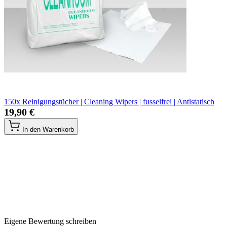
150x Reinigungstücher | Cleaning Wipers | fusselfrei | Antistatisch
19,90 €
In den Warenkorb
Eigene Bewertung schreiben