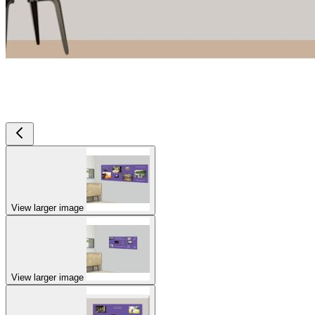
View larger image
View larger image