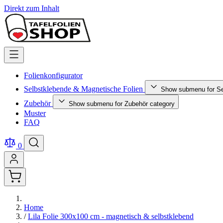
Direkt zum Inhalt
Folienkonfigurator
Selbstklebende & Magnetische Folien
Show submenu for Se
Zubehör
Show submenu for Zubehör category
Muster
FAQ
0
Home
/
Lila Folie 300x100 cm - magnetisch & selbstklebend