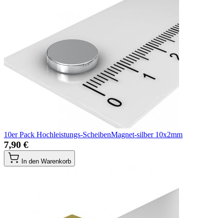
10er Pack Hochleistungs-ScheibenMagnet-silber 10x2mm
7,90 €
In den Warenkorb