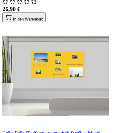
26,90 €
In den Warenkorb
Gelbe Folie 60x40 cm - magnetisch & selbstklebend