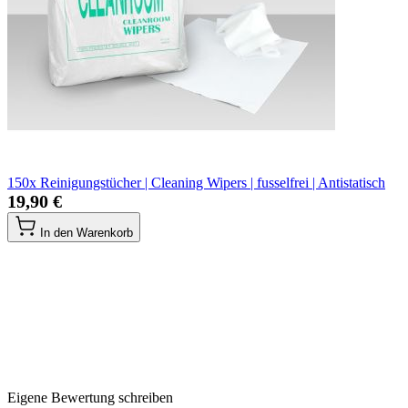
150x Reinigungstücher | Cleaning Wipers | fusselfrei | Antistatisch
19,90 €
In den Warenkorb
Eigene Bewertung schreiben