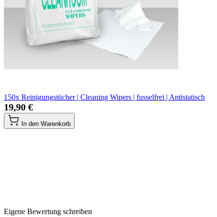
150x Reinigungstücher | Cleaning Wipers | fusselfrei | Antistatisch
19,90 €
In den Warenkorb
Eigene Bewertung schreiben