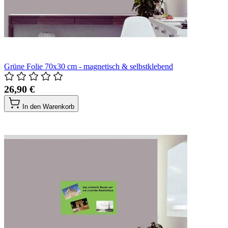
Grüne Folie 70x30 cm - magnetisch & selbstklebend
26,90 €
In den Warenkorb