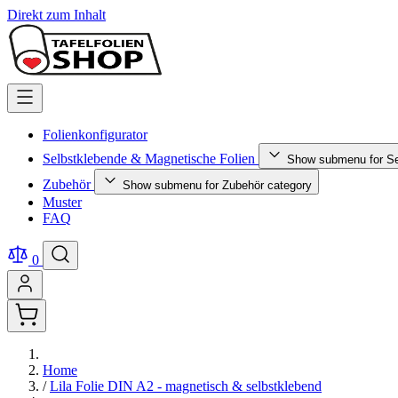
Direkt zum Inhalt
Folienkonfigurator
Selbstklebende & Magnetische Folien
Show submenu for Se
Zubehör
Show submenu for Zubehör category
Muster
FAQ
0
Home
/
Lila Folie DIN A2 - magnetisch & selbstklebend