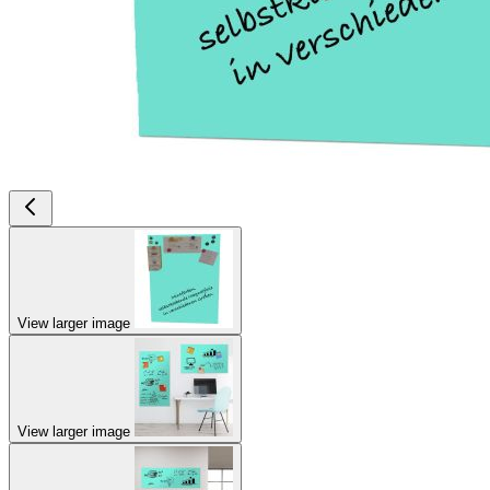
View larger image
View larger image