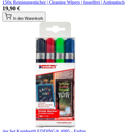
150x Reinigungstücher | Cleaning Wipers | fusselfrei | Antistatisch
19,90 €
In den Warenkorb
4er Set Kreidestift EDDING® 4095 - Farbig