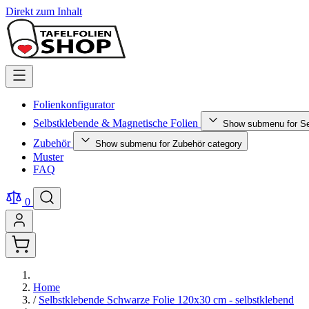
Direkt zum Inhalt
Folienkonfigurator
Selbstklebende & Magnetische Folien
Show submenu for Se
Zubehör
Show submenu for Zubehör category
Muster
FAQ
0
Home
/
Selbstklebende Schwarze Folie 120x30 cm - selbstklebend