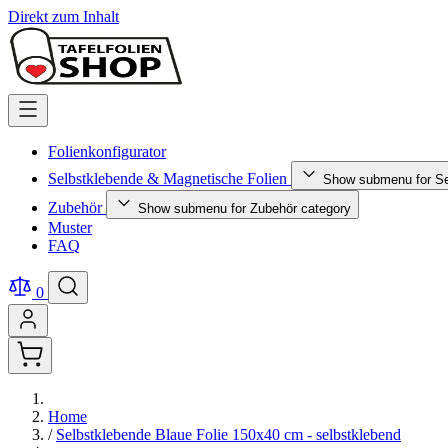
Direkt zum Inhalt
Folienkonfigurator
Selbstklebende & Magnetische Folien
Show submenu for Se
Zubehör
Show submenu for Zubehör category
Muster
FAQ
0
Home
/
Selbstklebende Blaue Folie 150x40 cm - selbstklebend