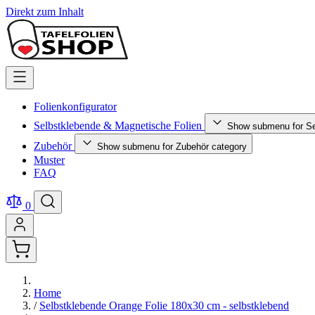
Direkt zum Inhalt
Folienkonfigurator
Selbstklebende & Magnetische Folien
Show submenu for Se
Zubehör
Show submenu for Zubehör category
Muster
FAQ
0
Home
/
Selbstklebende Orange Folie 180x30 cm - selbstklebend