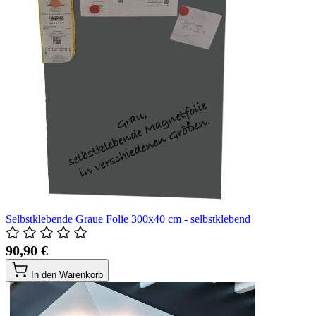
Selbstklebende Graue Folie 300x40 cm - selbstklebend
90,90 €
In den Warenkorb