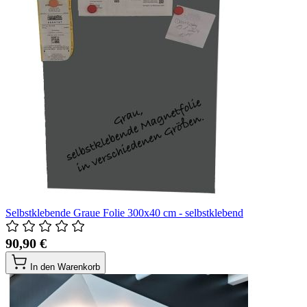
Selbstklebende Graue Folie 300x40 cm - selbstklebend
90,90 €
In den Warenkorb