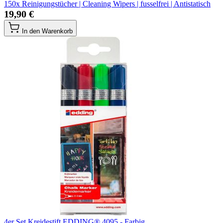
150x Reinigungstücher | Cleaning Wipers | fusselfrei | Antistatisch
19,90 €
In den Warenkorb
4er Set Kreidestift EDDING® 4095 - Farbig