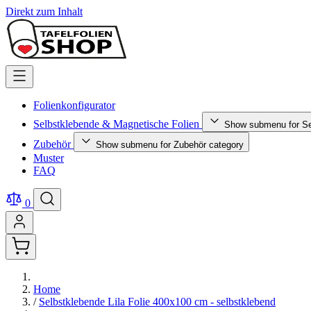
Direkt zum Inhalt
Folienkonfigurator
Selbstklebende & Magnetische Folien
Show submenu for Se
Zubehör
Show submenu for Zubehör category
Muster
FAQ
0
Home
/
Selbstklebende Lila Folie 400x100 cm - selbstklebend