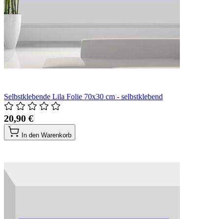
Selbstklebende Lila Folie 70x30 cm - selbstklebend
20,90 €
In den Warenkorb