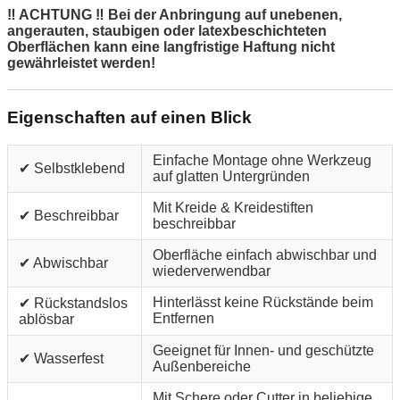
‼ ACHTUNG ‼ Bei der Anbringung auf unebenen,
angerauten, staubigen oder latexbeschichteten
Oberflächen kann eine langfristige Haftung nicht
gewährleistet werden!
Eigenschaften auf einen Blick
Einfache Montage ohne Werkzeug
✔ Selbstklebend
auf glatten Untergründen
Mit Kreide & Kreidestiften
✔ Beschreibbar
beschreibbar
Oberfläche einfach abwischbar und
✔ Abwischbar
wiederverwendbar
Hinterlässt keine Rückstände beim
✔ Rückstandslos
Entfernen
ablösbar
Geeignet für Innen- und geschützte
✔ Wasserfest
Außenbereiche
Mit Schere oder Cutter in beliebige