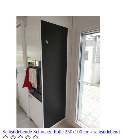
Selbstklebende Schwarze Folie 250x100 cm - selbstklebend