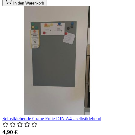
In den Warenkorb
Selbstklebende Graue Folie DIN A4 - selbstklebend
4,90 €