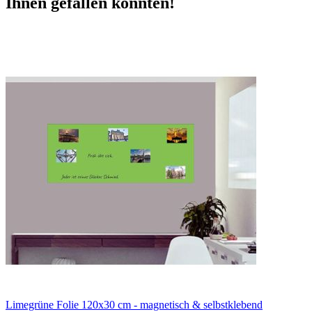
Ihnen gefallen könnten!
Limegrüne Folie 120x30 cm - magnetisch & selbstklebend