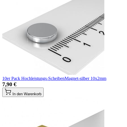
10er Pack Hochleistungs-ScheibenMagnet-silber 10x2mm
7,90 €
In den Warenkorb