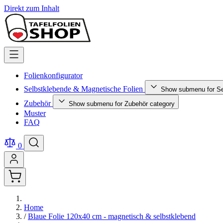
Direkt zum Inhalt
Folienkonfigurator
Selbstklebende & Magnetische Folien
Show submenu for Se
Zubehör
Show submenu for Zubehör category
Muster
FAQ
0
Home
/
Blaue Folie 120x40 cm - magnetisch & selbstklebend