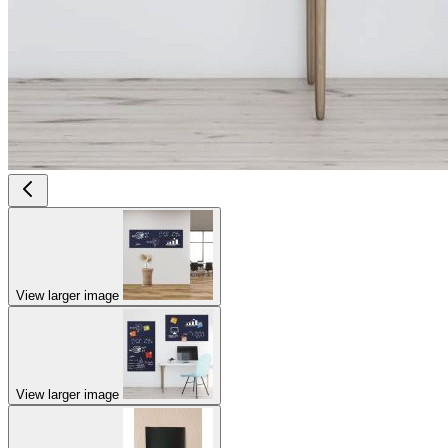
View larger image
View larger image