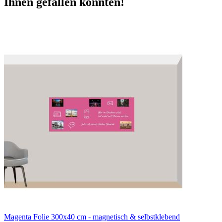
Ihnen gefallen könnten!
Magenta Folie 300x40 cm - magnetisch & selbstklebend