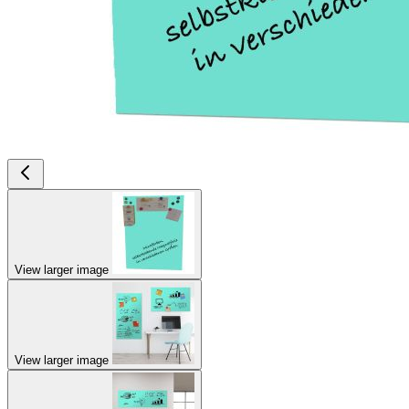
View larger image
View larger image