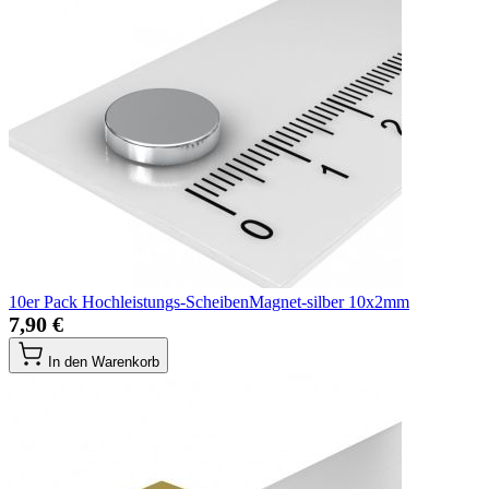
10er Pack Hochleistungs-ScheibenMagnet-silber 10x2mm
7,90 €
In den Warenkorb