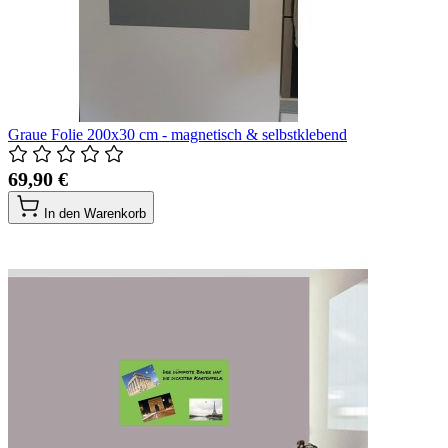
Graue Folie 200x30 cm - magnetisch & selbstklebend
69,90 €
In den Warenkorb