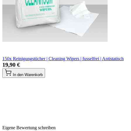
150x Reinigungstücher | Cleaning Wipers | fusselfrei | Antistatisch
19,90 €
In den Warenkorb
Eigene Bewertung schreiben