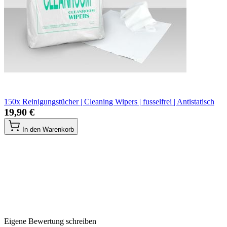
150x Reinigungstücher | Cleaning Wipers | fusselfrei | Antistatisch
19,90 €
In den Warenkorb
Eigene Bewertung schreiben