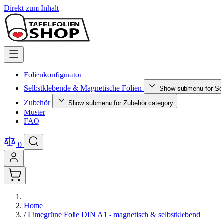
Direkt zum Inhalt
Folienkonfigurator
Selbstklebende & Magnetische Folien
Show submenu for Se
Zubehör
Show submenu for Zubehör category
Muster
FAQ
0
Home
/
Limegrüne Folie DIN A1 - magnetisch & selbstklebend