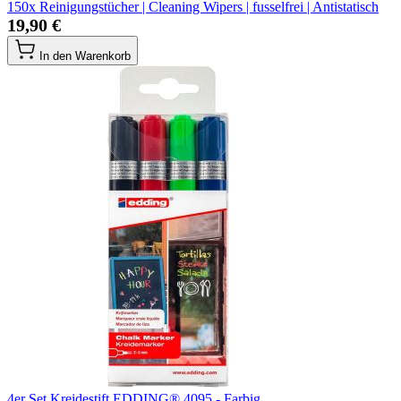
150x Reinigungstücher | Cleaning Wipers | fusselfrei | Antistatisch
19,90 €
In den Warenkorb
4er Set Kreidestift EDDING® 4095 - Farbig