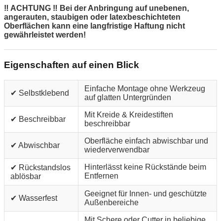
‼ ACHTUNG ‼ Bei der Anbringung auf unebenen,
angerauten, staubigen oder latexbeschichteten
Oberflächen kann eine langfristige Haftung nicht
gewährleistet werden!
Eigenschaften auf einen Blick
Einfache Montage ohne Werkzeug
✔ Selbstklebend
auf glatten Untergründen
Mit Kreide & Kreidestiften
✔ Beschreibbar
beschreibbar
Oberfläche einfach abwischbar und
✔ Abwischbar
wiederverwendbar
Hinterlässt keine Rückstände beim
✔ Rückstandslos
Entfernen
ablösbar
Geeignet für Innen- und geschützte
✔ Wasserfest
Außenbereiche
Mit Schere oder Cutter in beliebige