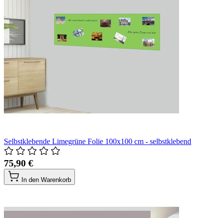
Selbstklebende Limegrüne Folie 100x100 cm - selbstklebend
75,90 €
In den Warenkorb