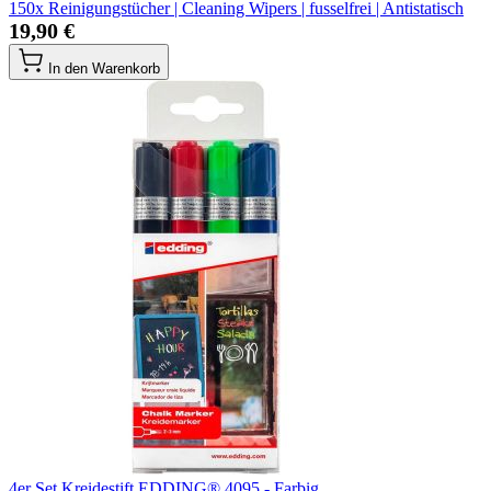
150x Reinigungstücher | Cleaning Wipers | fusselfrei | Antistatisch
19,90 €
In den Warenkorb
4er Set Kreidestift EDDING® 4095 - Farbig