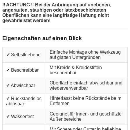
‼ ACHTUNG ‼ Bei der Anbringung auf unebenen,
angerauten, staubigen oder latexbeschichteten
Oberflächen kann eine langfristige Haftung nicht
gewährleistet werden!
Eigenschaften auf einen Blick
Einfache Montage ohne Werkzeug
✔ Selbstklebend
auf glatten Untergründen
Mit Kreide & Kreidestiften
✔ Beschreibbar
beschreibbar
Oberfläche einfach abwischbar und
✔ Abwischbar
wiederverwendbar
Hinterlässt keine Rückstände beim
✔ Rückstandslos
Entfernen
ablösbar
Geeignet für Innen- und geschützte
✔ Wasserfest
Außenbereiche
Mit Schere oder Cutter in beliebige