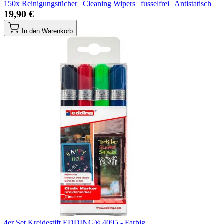
150x Reinigungstücher | Cleaning Wipers | fusselfrei | Antistatisch
19,90 €
In den Warenkorb
4er Set Kreidestift EDDING® 4095 - Farbig