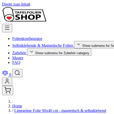
Direkt zum Inhalt
Folienkonfigurator
Selbstklebende & Magnetische Folien
Show submenu for Se
Zubehör
Show submenu for Zubehör category
Muster
FAQ
0
Home
/
Limegrüne Folie 90x40 cm - magnetisch & selbstklebend