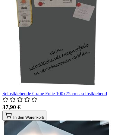
Selbstklebende Graue Folie 100x75 cm - selbstklebend
37,90 €
In den Warenkorb