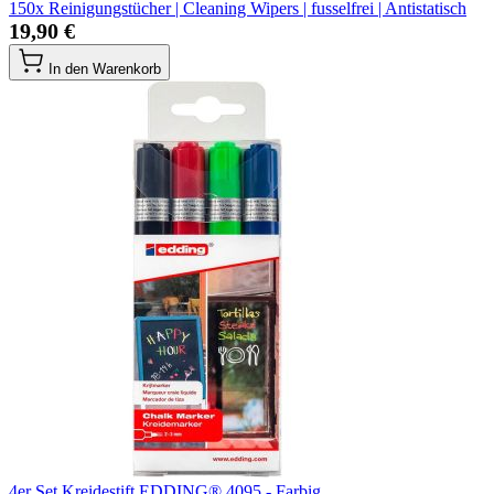
150x Reinigungstücher | Cleaning Wipers | fusselfrei | Antistatisch
19,90 €
In den Warenkorb
4er Set Kreidestift EDDING® 4095 - Farbig