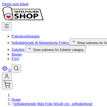
Direkt zum Inhalt
Folienkonfigurator
Selbstklebende & Magnetische Folien
Show submenu for Se
Zubehör
Show submenu for Zubehör category
Muster
FAQ
0
Home
/
Selbstklebende Mint Folie 60x40 cm - selbstklebend