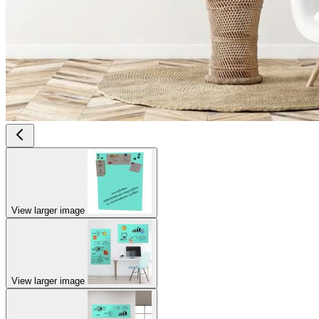
View larger image
View larger image