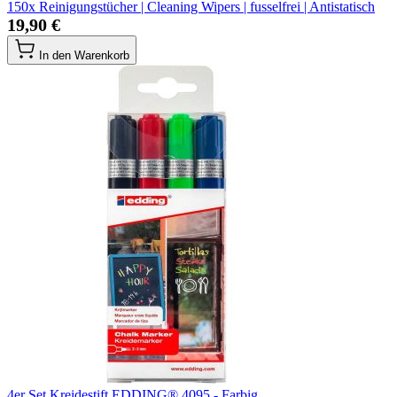
150x Reinigungstücher | Cleaning Wipers | fusselfrei | Antistatisch
19,90 €
In den Warenkorb
4er Set Kreidestift EDDING® 4095 - Farbig